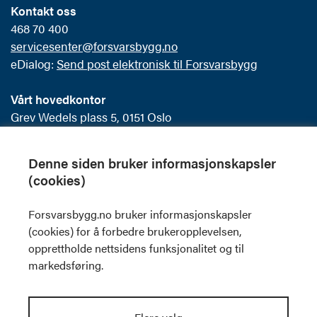
Kontakt oss
468 70 400
servicesenter@forsvarsbygg.no
eDialog:
Send post elektronisk til Forsvarsbygg
Vårt hovedkontor
Grev Wedels plass 5, 0151 Oslo
Postboks 405 Sentrum
0103 Oslo
Denne siden bruker informasjonskapsler
(cookies)
Offentlig postjournal
Forsvarsbygg.no bruker informasjonskapsler
Skilt og visuell profil
(cookies) for å forbedre brukeropplevelsen,
Fakturainformasjon
opprettholde nettsidens funksjonalitet og til
Personvernerklæring
markedsføring.
Følg oss