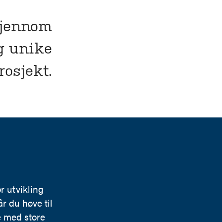
gjennom
g unike
rosjekt.
r utvikling
r du høve til
be med store