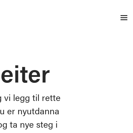
eiter
i legg til rette
 du er nyutdanna
og ta nye steg i