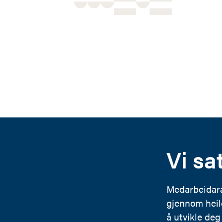
Vi sa
Medarbeidarane
gjennom heile
å utvikle deg