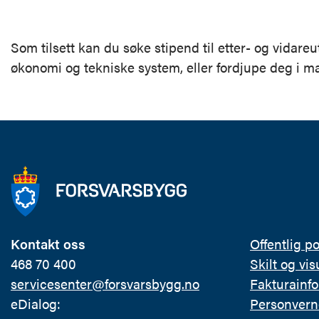
Som tilsett kan du søke stipend til etter- og vid
økonomi og tekniske system, eller fordjupe deg i ma
Kontakt oss
Offentlig p
468 70 400
Skilt og visu
servicesenter@forsvarsbygg.no
Fakturainf
eDialog:
Personvern