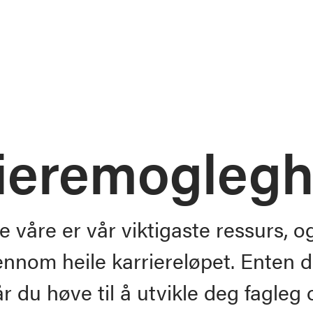
iere­moglegh
våre er vår viktigaste ressurs, og v
jennom heile karriereløpet. Enten
får du høve til å utvikle deg fagleg 