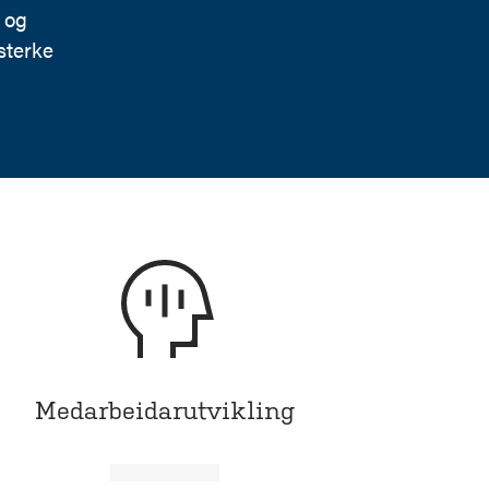
i og
 sterke
Medarbeidarutvikling