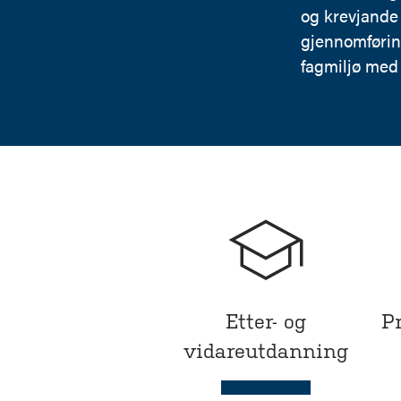
og krevjande 
gjennomføring
fagmiljø med
Etter- og
P
vidareutdanning