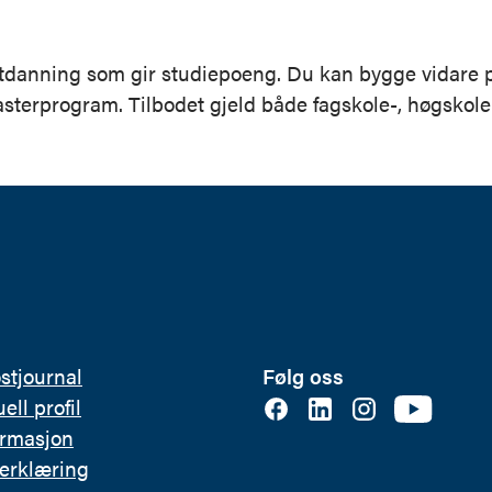
areutdanning som gir studiepoeng. Du kan bygge vidar
sterprogram. Tilbodet gjeld både fagskole-, høgskole-
ostjournal
Følg oss
ell profil
ormasjon
erklæring