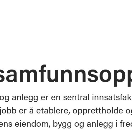
 samfunns­op
g anlegg er en sentral innsatsfakt
jobb er å etablere, opprettholde 
ens eiendom, bygg og anlegg i fred,