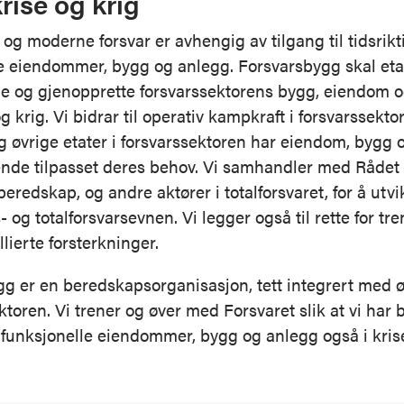
krise og krig
t og moderne forsvar er avhengig av tilgang til tidsrik
e eiendommer, bygg og anlegg. Forsvarsbygg skal eta
e og gjenopprette forsvarssektorens bygg, eiendom o
og krig. Vi bidrar til operativ kampkraft i forsvarssekto
g øvrige etater i forsvarssektoren har eiendom, bygg 
nde tilpasset deres behov. Vi samhandler med Rådet 
eredskap, og andre aktører i totalforsvaret, for å utvi
 og totalforsvarsevnen. Vi legger også til rette for tr
lierte forsterkninger.
g er en beredskapsorganisasjon, tett integrert med ø
ektoren. Vi trener og øver med Forsvaret slik at vi har
e funksjonelle eiendommer, bygg og anlegg også i krise