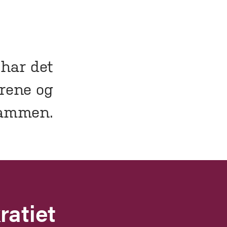
 har det
trene og
sammen.
ratiet