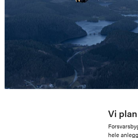
Vi plan
Forsvarsby
hele anlegge