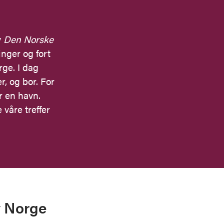
v
Den Norske
inger og fort
rge. I dag
r, og bor. For
r en havn.
 våre treffer
v Norge