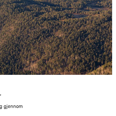
r
gg gjennom