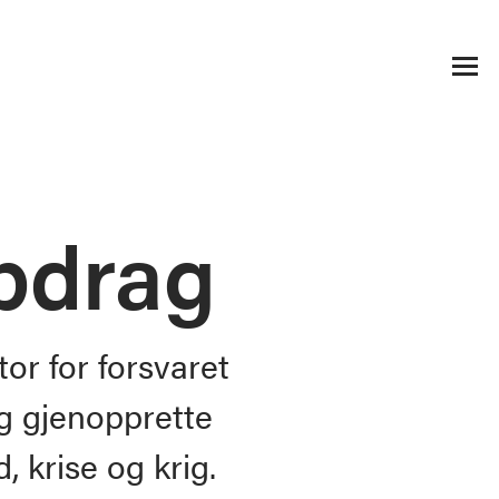
pdrag
or for forsvaret
og gjenopprette
 krise og krig.