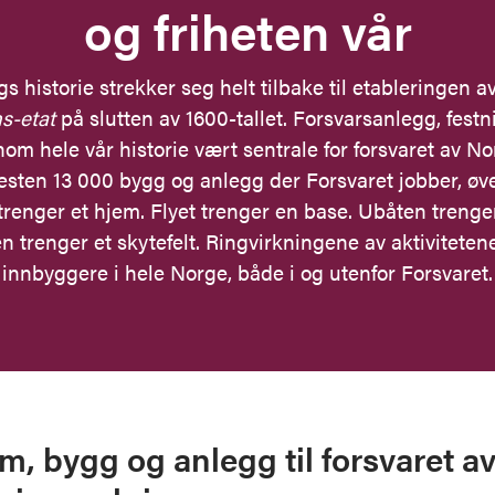
og friheten vår
s historie strekker seg helt tilbake til etableringen a
ns-etat
på slutten av 1600-tallet. Forsvarsanlegg, festn
om hele vår historie vært sentrale for forsvaret av No
nesten 13 000 bygg og anlegg der Forsvaret jobber, øve
trenger et hjem. Flyet trenger en base. Ubåten trenge
 trenger et skytefelt. Ringvirkningene av aktivitetene
innbyggere i hele Norge, både i og utenfor Forsvaret.
m, bygg og anlegg til forsvaret a