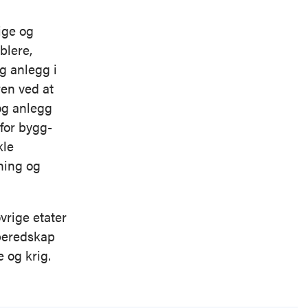
tige og
blere,
g anlegg i
ren ved at
og anlegg
for bygg-
kle
ening og
vrige etater
 beredskap
 og krig.