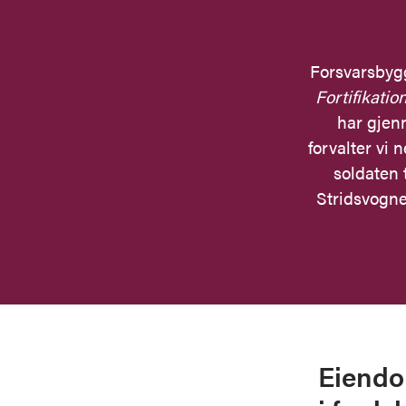
Forsvarsbygg
Fortifikatio
har gjenn
forvalter vi 
soldaten 
Stridsvognen
Eiendo