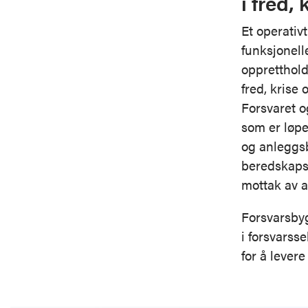
i fred, 
Et operativ
funksjonell
oppretthold
fred, krise 
Forsvaret o
som er løpe
og anleggsb
beredskaps-
mottak av al
Forsvarsbyg
i forsvarss
for å lever