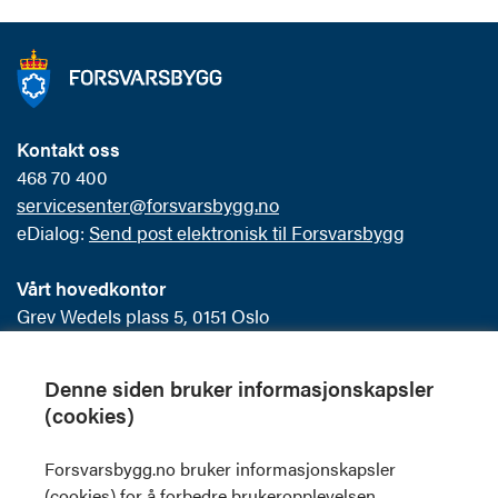
Kontakt oss
468 70 400
servicesenter@forsvarsbygg.no
eDialog:
Send post elektronisk til Forsvarsbygg
Vårt hovedkontor
Grev Wedels plass 5, 0151 Oslo
Postboks 405 Sentrum
0103 Oslo
Denne siden bruker informasjonskapsler
(cookies)
Offentlig postjournal
Forsvarsbygg.no bruker informasjonskapsler
Skilt og visuell profil
(cookies) for å forbedre brukeropplevelsen,